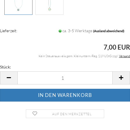
Lieferzeit:
ca. 3-5 Werktage
(Ausland abweichend)
7,00 EUR
Kein Steuerausweis gem. Kleinuntern.-Reg. §19 UStG zzgl.
Versand
Stück:
Stück
AUF DEN MERKZETTEL