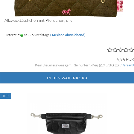
Allzwecktäschchen mit Pferdchen, oliv
Lieferzeit:
ca. 3-5 Werktage
(Ausland abweichend)
9,95 EUR
Kein Steuerausweis gem. Kleinuntern.-Reg. §19 UStG zzgl.
Versand
IN DEN WARENKORB
TOP