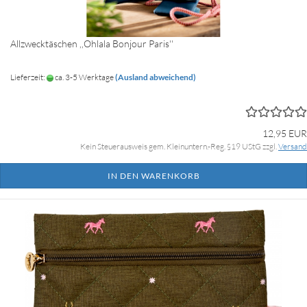
Allzwecktäschen ,,Ohlala Bonjour Paris''
Lieferzeit:
ca. 3-5 Werktage
(Ausland abweichend)
12,95 EUR
Kein Steuerausweis gem. Kleinuntern.-Reg. §19 UStG zzgl.
Versand
IN DEN WARENKORB