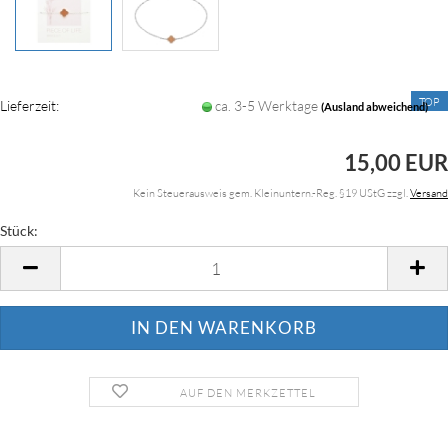
TOP
Lieferzeit:
ca. 3-5 Werktage
(Ausland abweichend)
15,00 EUR
Kein Steuerausweis gem. Kleinuntern.-Reg. §19 UStG zzgl.
Versand
Stück:
Stück
AUF DEN MERKZETTEL