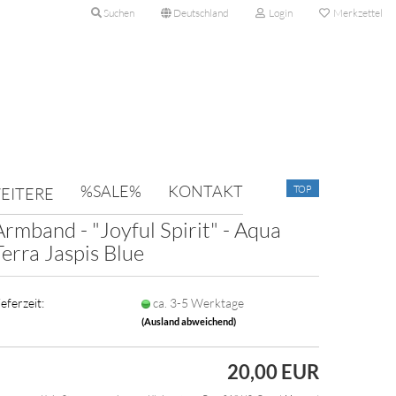
Suchen
Deutschland
Login
Merkzettel
%SALE%
KONTAKT
TOP
EITERE
Armband - "Joyful Spirit" - Aqua
Terra Jaspis Blue
ieferzeit:
ca. 3-5 Werktage
(Ausland abweichend)
20,00 EUR