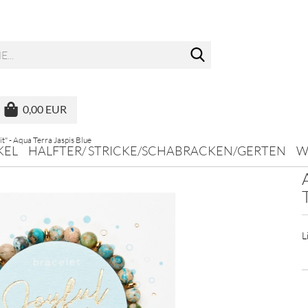
Suche...
0,00 EUR
it" - Aqua Terra Jaspis Blue
KEL
HALFTER/ STRICKE/SCHABRACKEN/GERTEN
W
L