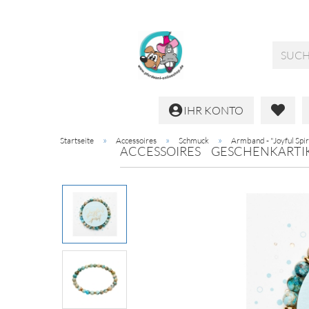
IHR KONTO
»
»
»
Startseite
Accessoires
Schmuck
Armband - "Joyful Spir
ACCESSOIRES
GESCHENKARTI