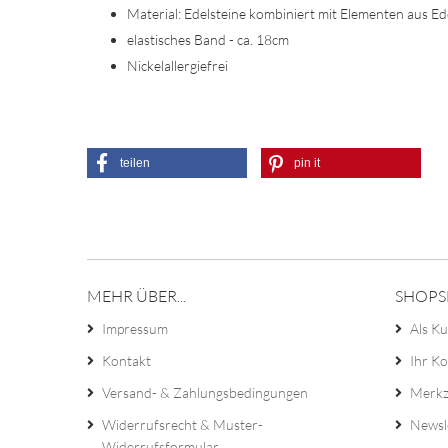
Material: Edelsteine kombiniert mit Elementen aus Ed
elastisches Band - ca. 18cm
Nickelallergiefrei
teilen
pin it
MEHR ÜBER...
SHOPS
Impressum
Als Ku
Kontakt
Ihr K
Versand- & Zahlungsbedingungen
Merkz
Widerrufsrecht & Muster-
Newsl
Widerrufsformular