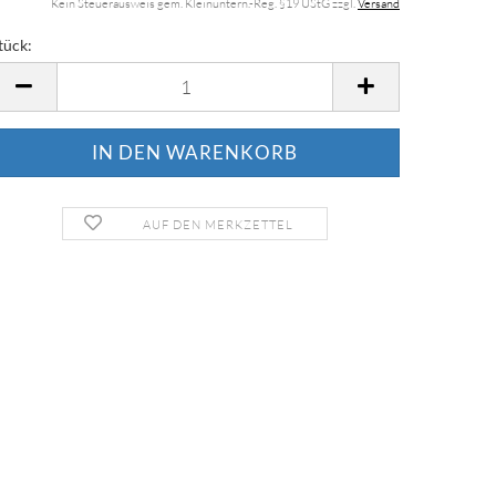
Kein Steuerausweis gem. Kleinuntern.-Reg. §19 UStG zzgl.
Versand
tück:
tück
AUF DEN MERKZETTEL