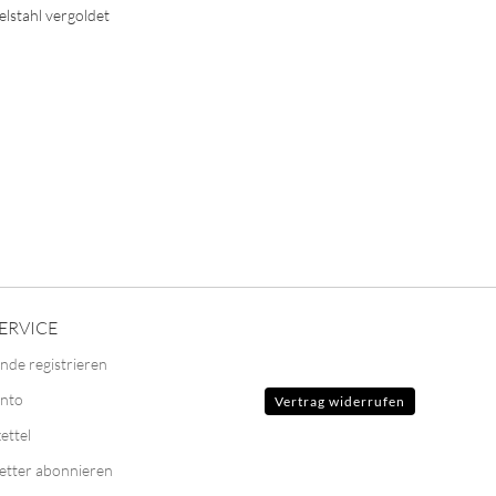
elstahl vergoldet
ERVICE
nde registrieren
onto
Vertrag widerrufen
ettel
etter abonnieren